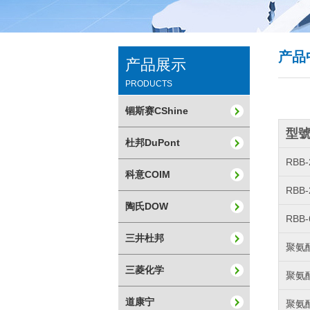
产品
产品展示
PRODUCTS
锢斯赛CShine
型
杜邦DuPont
RBB-
科意COIM
RBB-
陶氏DOW
RBB-
三井杜邦
聚氨酯
三菱化学
聚氨酯
道康宁
聚氨酯