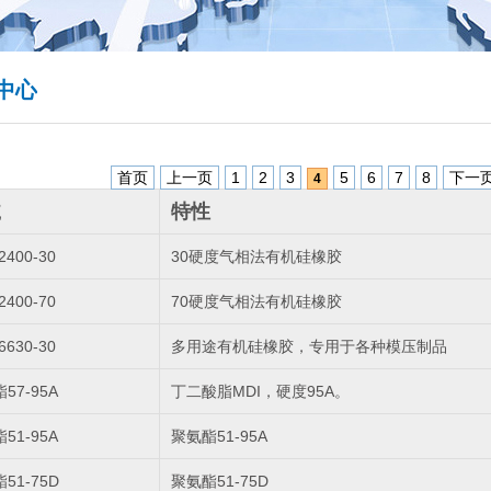
中心
首页
上一页
1
2
3
5
6
7
8
下一
4
號
特性
2400-30
30硬度气相法有机硅橡胶
2400-70
70硬度气相法有机硅橡胶
6630-30
多用途有机硅橡胶，专用于各种模压制品
57-95A
丁二酸脂MDI，硬度95A。
51-95A
聚氨酯51-95A
51-75D
聚氨酯51-75D